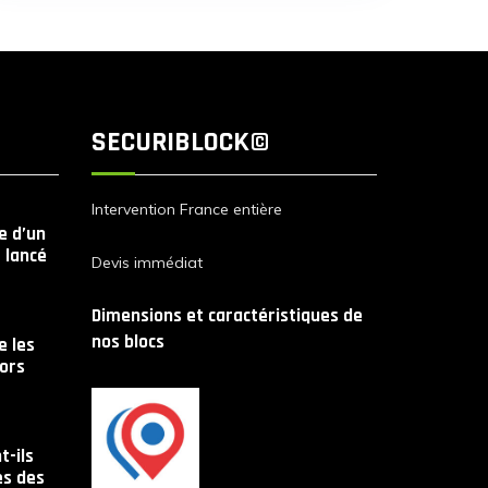
SECURIBLOCK©
Intervention France entière
le d’un
 lancé
Devis immédiat
Dimensions et caractéristiques de
nos blocs
 les
lors
t-ils
es des