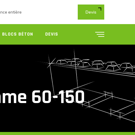
Devis
ance entière
 BLOCS BÉTON
DEVIS
mme 60-150