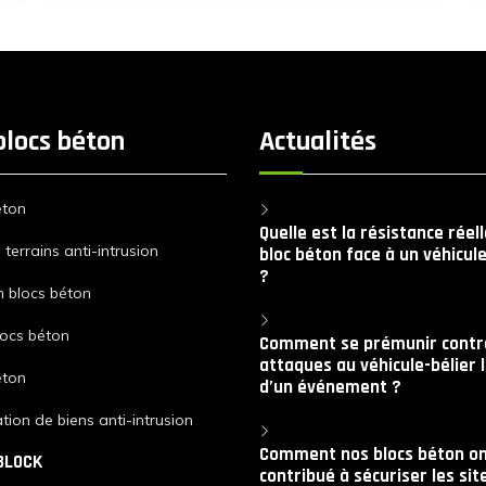
blocs béton
Actualités
éton
Quelle est la résistance réel
terrains anti-intrusion
bloc béton face à un véhicule
?
n blocs béton
locs béton
Comment se prémunir contre
attaques au véhicule-bélier 
éton
d’un événement ?
tion de biens anti-intrusion
Comment nos blocs béton on
BLOCK
contribué à sécuriser les sit