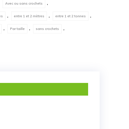
,
,
Avec ou sans crochets
,
,
,
es
entre 1 et 2 mètres
entre 1 et 2 tonnes
,
,
,
Par taille
sans crochets