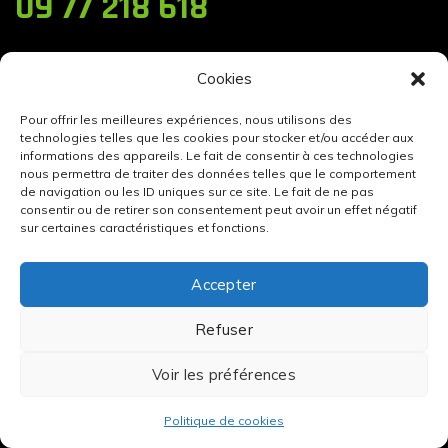
09 77 218 618
Cookies
Pour offrir les meilleures expériences, nous utilisons des
Nos blocs béton
technologies telles que les cookies pour stocker et/ou accéder aux
informations des appareils. Le fait de consentir à ces technologies
nous permettra de traiter des données telles que le comportement
Blocs béton
de navigation ou les ID uniques sur ce site. Le fait de ne pas
consentir ou de retirer son consentement peut avoir un effet négatif
sur certaines caractéristiques et fonctions.
Blocage terrains anti-intrusion
Location blocs béton
Accepter
Louer blocs béton
Refuser
Blocs béton
Voir les préférences
Sécurisation de biens anti-intrusion
Politique de cookies
SECURIBLOCK