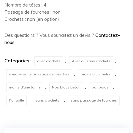
Nombre de têtes : 4
Passage de fourches : non
Crochets : non (en option)
Des questions ? Vous souhaitez un devis ?
Contactez-
nous
!
Catégories :
,
,
avec crochets
Avec ou sans crochets
,
,
avec ou sans passage de fourches
moins d'un mètre
,
,
,
moins d'une tonne
Nos blocs béton
par poids
,
,
Par taille
sans crochets
sans passage de fourches