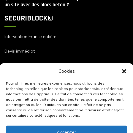
un site avec des blocs béton ?
SECURIBLOCK©
Intervention France entière
Devis immédiat
Dimensions et caractéristiques de nos blocs
Cookies
Pour offrir les meilleures expériences, nous utilisons des
technologies telles que les cookies pour stocker et/ou accéder aux
informations des appareils. Le fait de consentir à ces technologies
nous permettra de traiter des données telles que le comportement
de navigation ou les ID uniques sur ce site. Le fait de ne pas
consentir ou de retirer son consentement peut avoir un effet négatif
sur certaines caractéristiques et fonctions.
Accepter