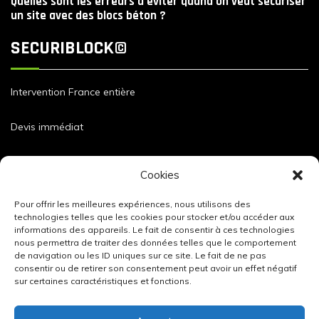
Quelles sont les erreurs à éviter quand on veut sécuriser
un site avec des blocs béton ?
SECURIBLOCK©
Intervention France entière
Devis immédiat
Dimensions et caractéristiques de nos blocs
Cookies
Pour offrir les meilleures expériences, nous utilisons des
technologies telles que les cookies pour stocker et/ou accéder aux
informations des appareils. Le fait de consentir à ces technologies
nous permettra de traiter des données telles que le comportement
de navigation ou les ID uniques sur ce site. Le fait de ne pas
consentir ou de retirer son consentement peut avoir un effet négatif
sur certaines caractéristiques et fonctions.