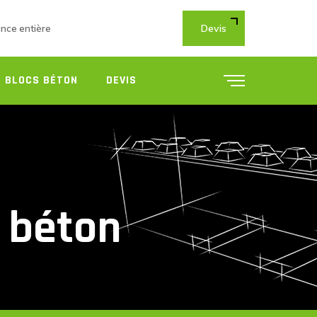
Devis
ance entière
 BLOCS BÉTON
DEVIS
s béton