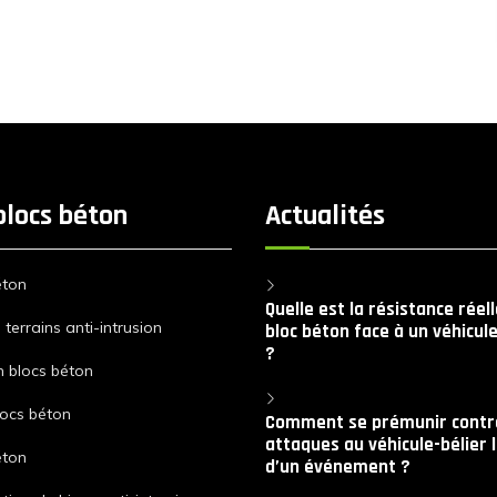
blocs béton
Actualités
éton
Quelle est la résistance réel
terrains anti-intrusion
bloc béton face à un véhicule
?
n blocs béton
locs béton
Comment se prémunir contre
attaques au véhicule-bélier 
éton
d’un événement ?