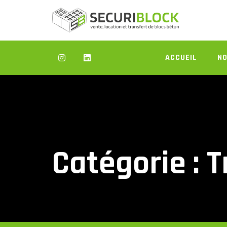
Skip
to
content
ACCUEIL
NO
Catégorie :
T