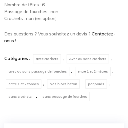
Nombre de têtes : 6
Passage de fourches : non
Crochets : non (en option)
Des questions ? Vous souhaitez un devis ?
Contactez-
nous
!
Catégories :
,
,
avec crochets
Avec ou sans crochets
,
,
avec ou sans passage de fourches
entre 1 et 2 mètres
,
,
,
entre 1 et 2 tonnes
Nos blocs béton
par poids
,
sans crochets
sans passage de fourches