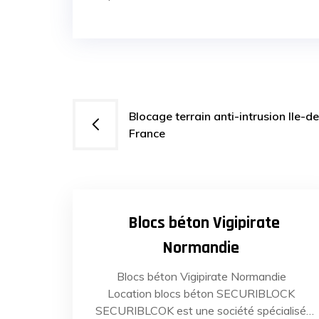
Navigation
Blocage terrain anti-intrusion Ile-de
France
de
l’article
13
JUIN
20
Blocs béton Vigipirate
Normandie
Blocs béton Vigipirate Normandie
Location blocs béton SECURIBLOCK
SECURIBLCOK est une société spécialisée