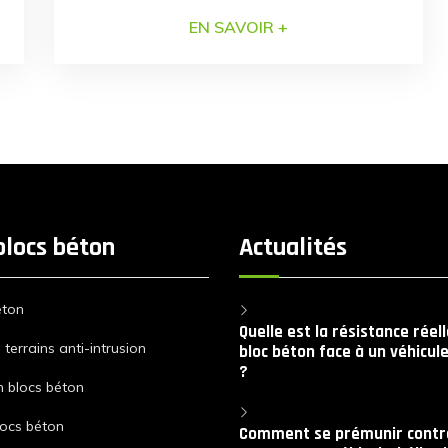
souhaitez une solution économique mais
EN SAVOIR +
efficace pour votre transfert de blocs
béton ? Faites confiance à SECURIBLOCK,
le spécialiste du bloc béton intervient en
Normandie ! Le transfert par
SECURIBLOCK SECURIBLOCK est une
entreprise dont la spécialité […]
blocs béton
Actualités
éton
Quelle est la résistance réel
terrains anti-intrusion
bloc béton face à un véhicule
?
n blocs béton
locs béton
Comment se prémunir contre