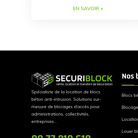
dans la sécurisation de terrains et
EN SAVOIR +
protection d’événements et de
manifestations. Pour cela, nous vous
proposons à la location et à la vente une
large gamme de blocs béton Vigipirate.
Grâce à leurs caractéristiques, il est
possible d’ériger des dispositifs
garantissant une […]
Nos 
Spécialiste de la location de blocs
Blocs b
béton anti-intrusion. Solutions sur-
mesure de blocages d’accès pour
Blocage 
administrations, collectivités,
Locatio
entreprises…
Louer b