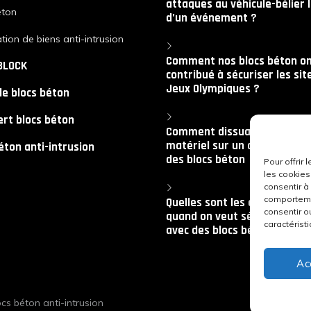
attaques au véhicule-bélier 
éton
d’un événement ?
tion de biens anti-intrusion
Comment nos blocs béton on
BLOCK
contribué à sécuriser les sit
Jeux Olympiques ?
de blocs béton
rt blocs béton
Comment dissuader les vols
matériel sur un chantier grâ
éton anti-intrusion
des blocs béton
Pour offrir
les cookies
consentir à
comportemen
Quelles sont les erreurs à év
consentir o
quand on veut sécuriser un s
caractéristi
avec des blocs béton ?
Ac
cs béton anti-intrusion