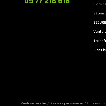
09 77 218 618
Blocs b
Sécurisa
SECURI
Vente 
Transfe
Blocs b
Mentions légales
/
Données personnelles
/
Tous nos blo