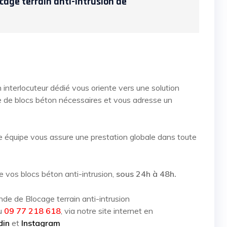
ocage terrain anti-intrusion de
 interlocuteur dédié vous oriente vers une solution
bre de blocs béton nécessaires et vous adresse un
re équipe vous assure une prestation globale dans toute
e vos blocs béton anti-intrusion,
sous 24h à 48h.
e de Blocage terrain anti-intrusion
au
09 77 218 618
, via notre site internet en
din
et
Instagram