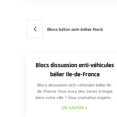
Navigation
Blocs béton anti-bélier Nord
de
l’article
21
JUIN
20
Blocs dissuasion anti-véhicules
bélier Ile-de-France
Blocs dissuasion anti-véhicules bélier Ile-
de-France Vous avez des zones à risque
dans votre ville ? Vous souhaitez organiser
un événement public en plein air ? Mettez
EN SAVOIR +
en sécurité vos concitoyens grâce au
programme dissuasion anti-véhicules bélier