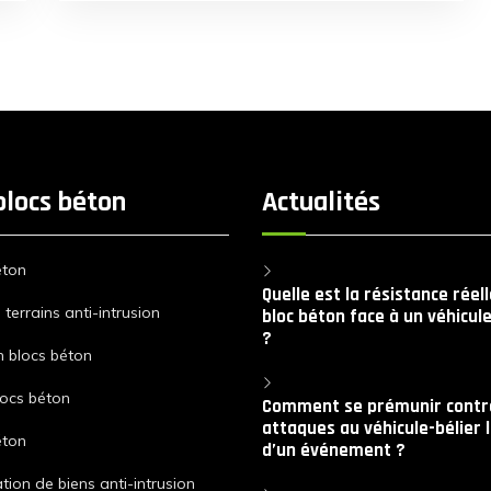
bloc béton, SECURIBLOCK intervient en Ile
de France ! Le transfert par SECURIBLOCK
SECURIBLOCK est une entreprise
spécialisée dans la […]
blocs béton
Actualités
éton
Quelle est la résistance réel
terrains anti-intrusion
bloc béton face à un véhicule
?
n blocs béton
locs béton
Comment se prémunir contre
attaques au véhicule-bélier 
éton
d’un événement ?
tion de biens anti-intrusion