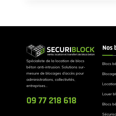
de SECURIBLOCK. Nous intervenons en Ile
de France ! La prestation SECURIBLOCK
SECURIBLOCK est le spécialiste de la
location et de la […]
Nos 
Spécialiste de la location de blocs
Blocs b
béton anti-intrusion. Solutions sur-
mesure de blocages d’accès pour
Blocage 
administrations, collectivités,
Locatio
entreprises…
Louer b
09 77 218 618
Blocs b
Sécurisa