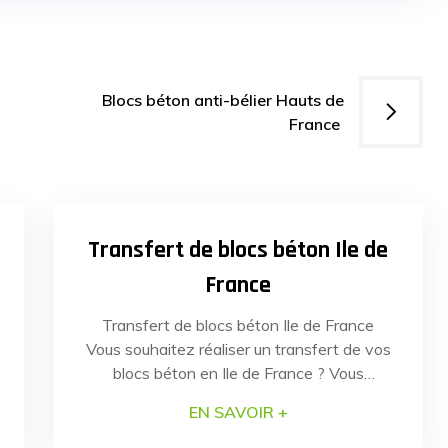
Blocs béton anti-bélier Hauts de
France
07
22
JUIN
2022
Transfert de blocs béton Ile de
France
Transfert de blocs béton Ile de France
Vous souhaitez réaliser un transfert de vos
blocs béton en Ile de France ? Vous
recherchez une solution efficace et
EN SAVOIR +
économique garantissant un transfert
optimal ? Faites confiance au spécialiste du