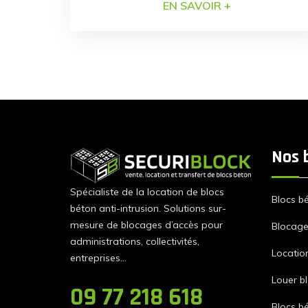
EN SAVOIR +
recherche d’une solution économique et
efficace promettant un transfert de qualité
? Choisissez la sécurité avec l’expert du
bloc béton SECURIBLOCK qui intervient à
présent dans le Grand […]
Nos 
Spécialiste de la location de blocs
Blocs b
béton anti-intrusion. Solutions sur-
mesure de blocages d’accès pour
Blocage 
administrations, collectivités,
Locatio
entreprises…
Louer b
09 77 218 618
Blocs b