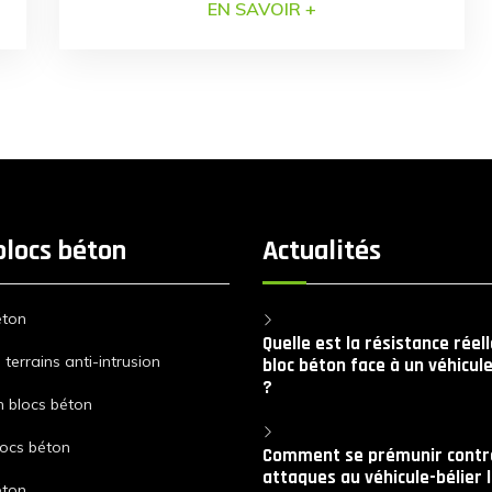
EN SAVOIR +
Vigipirate. Notre gamme est composée
d’une cinquantaine de références de blocs
béton. Ils sont empilables et emboitables.
Grâce à cette modularité nous érigeons des
dispositifs garantissant une protection
optimale de votre site. […]
blocs béton
Actualités
éton
Quelle est la résistance réel
terrains anti-intrusion
bloc béton face à un véhicule
?
n blocs béton
locs béton
Comment se prémunir contre
attaques au véhicule-bélier 
éton