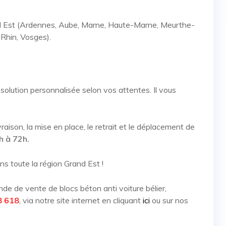
nd Est (Ardennes, Aube, Marne, Haute-Marne, Meurthe-
-Rhin, Vosges).
solution personnalisée selon vos attentes. Il vous
son, la mise en place, le retrait et le déplacement de
h à 72h.
ns toute la région Grand Est !
e de vente de blocs béton anti voiture bélier,
8 618
, via notre site internet en cliquant
ici
ou sur nos