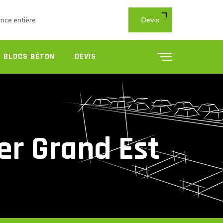
Devis
ance entière
 BLOCS BÉTON
DEVIS
ier Grand Est