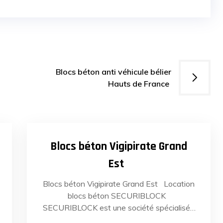
Blocs béton anti véhicule bélier
Hauts de France
27
22
MAI
2022
Blocs béton Vigipirate Grand
Est
Blocs béton Vigipirate Grand Est Location
blocs béton SECURIBLOCK
SECURIBLOCK est une société spécialisée
dans la location et la vente de blocs béton