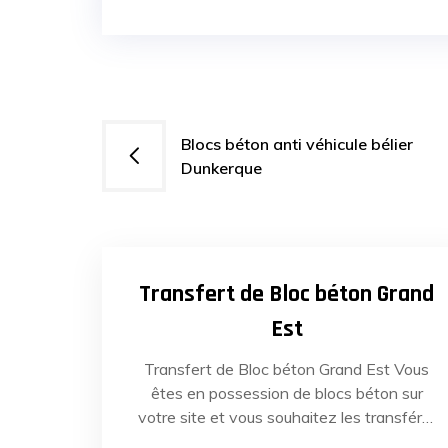
Navigation
Blocs béton anti véhicule bélier
Dunkerque
de
l’article
31
MAI
20
Transfert de Bloc béton Grand
Est
Transfert de Bloc béton Grand Est Vous
êtes en possession de blocs béton sur
votre site et vous souhaitez les transférer
vers un autre site ? Vous êtes à la