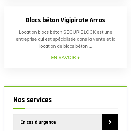
22
NOV
2022
risque identifié : les véhicules-béliers. Grâce à la
[…]
Blocs béton Vigipirate Arras
Location blocs béton SECURIBLOCK est une
entreprise qui est spécialisée dans la vente et la
location de blocs béton….
EN SAVOIR +
Nos services
En cas d’urgence