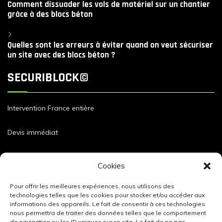
Comment dissuader les vols de matériel sur un chantier
grâce à des blocs béton
Quelles sont les erreurs à éviter quand on veut sécuriser
un site avec des blocs béton ?
SECURIBLOCK©
Intervention France entière
Devis immédiat
Dimensions et caractéristiques de nos blocs
Cookies
Pour offrir les meilleures expériences, nous utilisons des
technologies telles que les cookies pour stocker et/ou accéder aux
informations des appareils. Le fait de consentir à ces technologies
nous permettra de traiter des données telles que le comportement
de navigation ou les ID uniques sur ce site. Le fait de ne pas