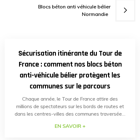
l’article
Blocs béton anti véhicule bélier
Normandie
29
AVR
2025
Sécurisation itinérante du Tour de
France : comment nos blocs béton
anti-véhicule bélier protègent les
communes sur le parcours
Chaque année, le Tour de France attire des
millions de spectateurs sur les bords de routes et
dans les centres-villes des communes traversées.
En juillet dernier, la sécurité de plusieurs communes
EN SAVOIR +
de la région Hauts-de-France a nécessité une
réponse rapide et efficace pour faire face à un