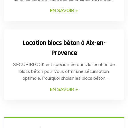
En juillet dernier, la sécurité de plusieurs communes
EN SAVOIR +
de la région Hauts-de-France a nécessité une
réponse rapide et efficace pour faire face à un
14
SEP
2023
risque identifié : les véhicules-béliers. Grâce à la
[…]
Location blocs béton à Aix-en-
Provence
SECURIBLOCK est spécialisée dans la location de
blocs béton pour vous offrir une sécurisation
optimale. Pourquoi choisir les blocs béton
SECURIBLOCK Nos blocs béton anti-intrusion
EN SAVOIR +
sont conçus pour une installation simple et rapide.
Notre équipe de professionnels assure la mise en
place des blocs béton avec une précision et une
dextérité reconnues par nos clients. […]