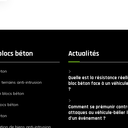
blocs béton
Actualités
éton
Quelle est la résistance réel
terrains anti-intrusion
bloc béton face à un véhicule
?
n blocs béton
locs béton
Comment se prémunir contre
attaques au véhicule-bélier 
éton
d’un événement ?
tion de biens anti-intrusion