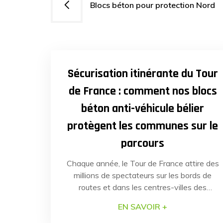
Blocs béton pour protection Nord
de
l’article
29
AVR
20
Sécurisation itinérante du Tour
de France : comment nos blocs
béton anti-véhicule bélier
protègent les communes sur le
parcours
Chaque année, le Tour de France attire des
millions de spectateurs sur les bords de
routes et dans les centres-villes des
communes traversées. En juillet dernier, la
EN SAVOIR +
sécurité de plusieurs communes de la