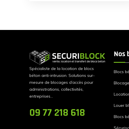
région Hauts-de-France a nécessité une
réponse rapide et efficace pour faire face à
un risque identifié : les véhicules-béliers.
Grâce à la […]
Nos 
Spécialiste de la location de blocs
Blocs b
béton anti-intrusion. Solutions sur-
mesure de blocages d’accès pour
Blocage 
administrations, collectivités,
Locatio
entreprises…
Louer b
09 77 218 618
Blocs b
Sécurisa