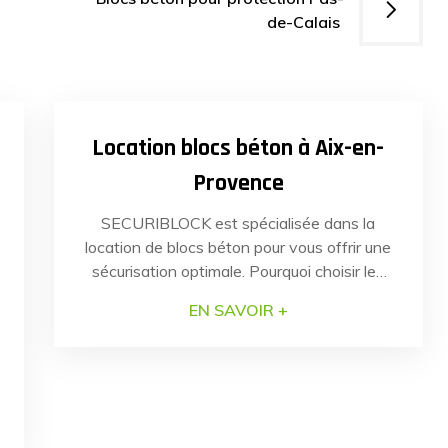
de-Calais
14
25
SEP
2023
Location blocs béton à Aix-en-
Provence
SECURIBLOCK est spécialisée dans la
location de blocs béton pour vous offrir une
sécurisation optimale. Pourquoi choisir les
blocs béton SECURIBLOCK Nos blocs
EN SAVOIR +
béton anti-intrusion sont conçus pour une
installation simple et rapide. Notre équipe
de professionnels assure la mise en place
des blocs béton avec une précision et une
dextérité reconnues par nos clients. […]