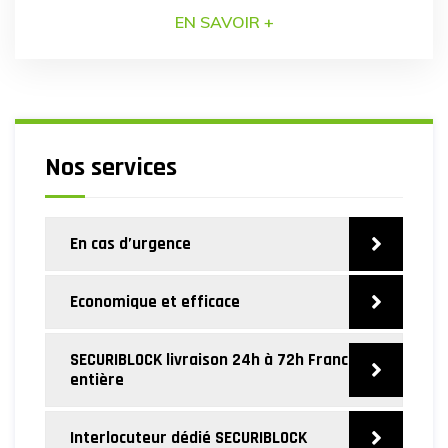
SECURIBLOCK Nos blocs béton anti-intrusion
EN SAVOIR +
sont conçus pour une installation simple et rapide.
Notre équipe de professionnels assure la mise en
place des blocs béton avec une précision et une
dextérité reconnues par nos clients. […]
Nos services
En cas d’urgence
Economique et efficace
SECURIBLOCK livraison 24h à 72h France
entière
Interlocuteur dédié SECURIBLOCK