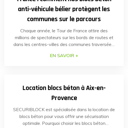
anti-véhicule bélier protègent les
communes sur le parcours
Chaque année, le Tour de France attire des
millions de spectateurs sur les bords de routes et
dans les centres-villes des communes traversées.
En juillet dernier, la sécurité de plusieurs communes
EN SAVOIR +
de la région Hauts-de-France a nécessité une
réponse rapide et efficace pour faire face à un
14
SEP
2023
risque identifié : les véhicules-béliers. Grâce à la
[…]
Location blocs béton à Aix-en-
Provence
SECURIBLOCK est spécialisée dans la location de
blocs béton pour vous offrir une sécurisation
optimale. Pourquoi choisir les blocs béton