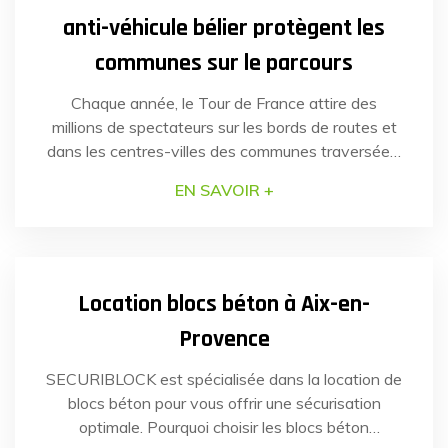
anti-véhicule bélier protègent les
communes sur le parcours
Chaque année, le Tour de France attire des
millions de spectateurs sur les bords de routes et
dans les centres-villes des communes traversées.
En juillet dernier, la sécurité de plusieurs communes
EN SAVOIR +
de la région Hauts-de-France a nécessité une
réponse rapide et efficace pour faire face à un
14
SEP
2023
risque identifié : les véhicules-béliers. Grâce à la
[…]
Location blocs béton à Aix-en-
Provence
SECURIBLOCK est spécialisée dans la location de
blocs béton pour vous offrir une sécurisation
optimale. Pourquoi choisir les blocs béton