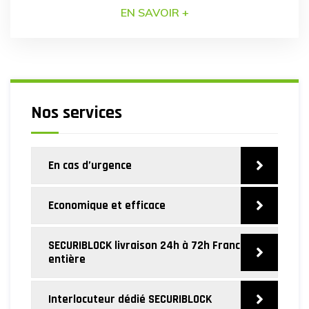
SECURIBLOCK Nos blocs béton anti-intrusion
EN SAVOIR +
sont conçus pour une installation simple et rapide.
Notre équipe de professionnels assure la mise en
place des blocs béton avec une précision et une
dextérité reconnues par nos clients. […]
Nos services
En cas d’urgence
Economique et efficace
SECURIBLOCK livraison 24h à 72h France
entière
Interlocuteur dédié SECURIBLOCK