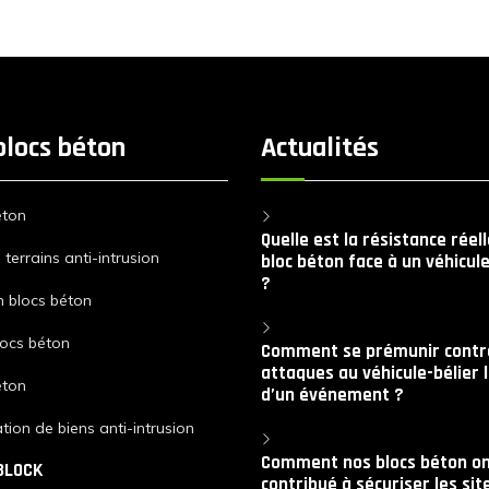
blocs béton
Actualités
éton
Quelle est la résistance réel
terrains anti-intrusion
bloc béton face à un véhicule
?
n blocs béton
locs béton
Comment se prémunir contre
attaques au véhicule-bélier 
éton
d’un événement ?
tion de biens anti-intrusion
Comment nos blocs béton on
BLOCK
contribué à sécuriser les sit