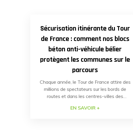
l’article
29
AVR
20
Sécurisation itinérante du Tour
de France : comment nos blocs
béton anti-véhicule bélier
protègent les communes sur le
parcours
Chaque année, le Tour de France attire des
millions de spectateurs sur les bords de
routes et dans les centres-villes des
communes traversées. En juillet dernier, la
EN SAVOIR +
sécurité de plusieurs communes de la
région Hauts-de-France a nécessité une
réponse rapide et efficace pour faire face à
un risque identifié : les véhicules-béliers.