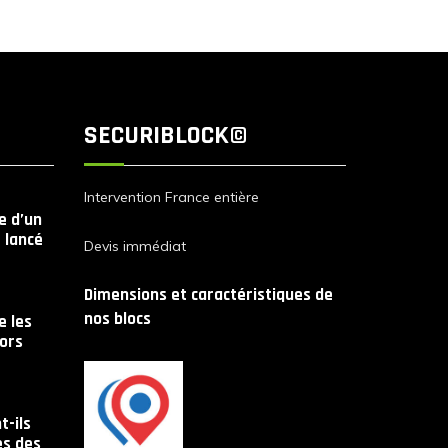
SECURIBLOCK©
Intervention France entière
le d’un
 lancé
Devis immédiat
Dimensions et caractéristiques de
nos blocs
 les
lors
t-ils
es des