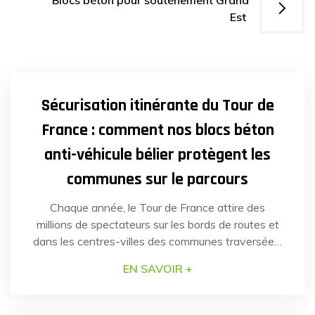
Blocs béton pour soutènement Grand
Est
29
AVR
2025
Sécurisation itinérante du Tour de
France : comment nos blocs béton
anti-véhicule bélier protègent les
communes sur le parcours
Chaque année, le Tour de France attire des
millions de spectateurs sur les bords de routes et
dans les centres-villes des communes traversées.
En juillet dernier, la sécurité de plusieurs communes
EN SAVOIR +
de la région Hauts-de-France a nécessité une
réponse rapide et efficace pour faire face à un
14
SEP
2023
risque identifié : les véhicules-béliers. Grâce à la