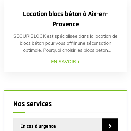
[…]
Location blocs béton à Aix-en-
Provence
SECURIBLOCK est spécialisée dans la location de
blocs béton pour vous offrir une sécurisation
optimale. Pourquoi choisir les blocs béton
SECURIBLOCK Nos blocs béton anti-intrusion
EN SAVOIR +
sont conçus pour une installation simple et rapide.
Notre équipe de professionnels assure la mise en
place des blocs béton avec une précision et une
dextérité reconnues par nos clients. […]
Nos services
En cas d’urgence