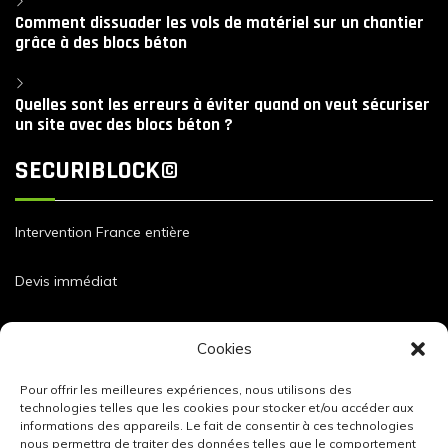
Comment dissuader les vols de matériel sur un chantier
grâce à des blocs béton
Quelles sont les erreurs à éviter quand on veut sécuriser
un site avec des blocs béton ?
SECURIBLOCK©
Intervention France entière
Devis immédiat
Dimensions et caractéristiques de nos blocs
Cookies
Pour offrir les meilleures expériences, nous utilisons des
technologies telles que les cookies pour stocker et/ou accéder aux
informations des appareils. Le fait de consentir à ces technologies
nous permettra de traiter des données telles que le comportement