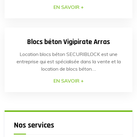
En juillet dernier, la sécurité de plusieurs communes
EN SAVOIR +
de la région Hauts-de-France a nécessité une
réponse rapide et efficace pour faire face à un
22
NOV
2022
risque identifié : les véhicules-béliers. Grâce à la
[…]
Blocs béton Vigipirate Arras
Location blocs béton SECURIBLOCK est une
entreprise qui est spécialisée dans la vente et la
location de blocs béton….
EN SAVOIR +
Nos services