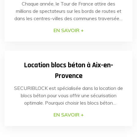
Chaque année, le Tour de France attire des
millions de spectateurs sur les bords de routes et
dans les centres-villes des communes traversées.
En juillet dernier, la sécurité de plusieurs communes
EN SAVOIR +
de la région Hauts-de-France a nécessité une
réponse rapide et efficace pour faire face à un
14
SEP
2023
risque identifié : les véhicules-béliers. Grâce à la
[…]
Location blocs béton à Aix-en-
Provence
SECURIBLOCK est spécialisée dans la location de
blocs béton pour vous offrir une sécurisation
optimale. Pourquoi choisir les blocs béton
SECURIBLOCK Nos blocs béton anti-intrusion
EN SAVOIR +
sont conçus pour une installation simple et rapide.
Notre équipe de professionnels assure la mise en
place des blocs béton avec une précision et une