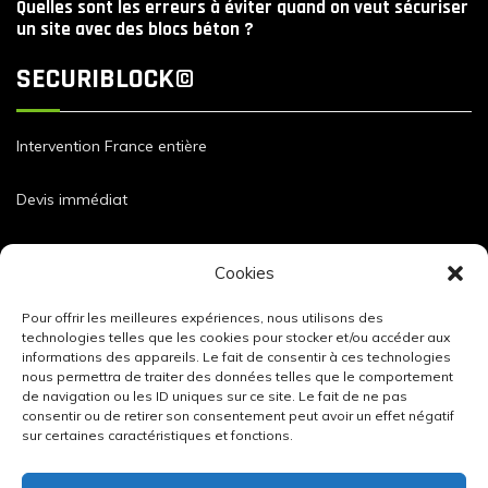
Quelles sont les erreurs à éviter quand on veut sécuriser
un site avec des blocs béton ?
SECURIBLOCK©
Intervention France entière
Devis immédiat
Dimensions et caractéristiques de nos blocs
Cookies
Pour offrir les meilleures expériences, nous utilisons des
technologies telles que les cookies pour stocker et/ou accéder aux
informations des appareils. Le fait de consentir à ces technologies
nous permettra de traiter des données telles que le comportement
de navigation ou les ID uniques sur ce site. Le fait de ne pas
consentir ou de retirer son consentement peut avoir un effet négatif
sur certaines caractéristiques et fonctions.